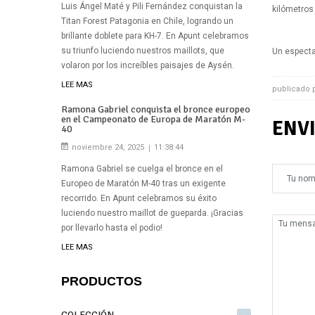
Luis Ángel Maté y Pili Fernández conquistan la
kilómetros
Titan Forest Patagonia en Chile, logrando un
brillante doblete para KH-7. En Apunt celebramos
su triunfo luciendo nuestros maillots, que
Un especta
volaron por los increíbles paisajes de Aysén.
LEE MAS
publicado
Ramona Gabriel conquista el bronce europeo
en el Campeonato de Europa de Maratón M-
ENV
40
noviembre 24, 2025
11:38:44
Ramona Gabriel se cuelga el bronce en el
Europeo de Maratón M-40 tras un exigente
recorrido. En Apunt celebramos su éxito
luciendo nuestro maillot de gueparda. ¡Gracias
por llevarlo hasta el podio!
LEE MAS
PRODUCTOS
COLECCIÓN