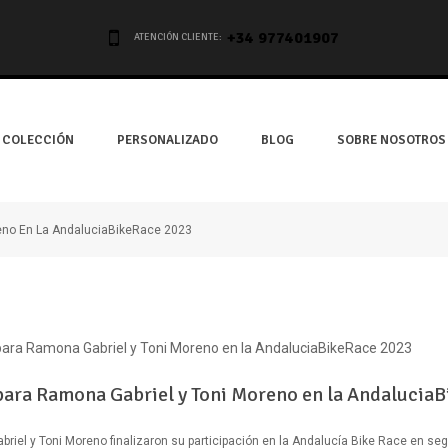
+34 977401907
ATENCIÓN CLIENTE:
COLECCIÓN
PERSONALIZADO
BLOG
SOBRE NOSOTROS
reno En La AndaluciaBikeRace 2023
para Ramona Gabriel y Toni Moreno en la Andalucia
riel y Toni Moreno finalizaron su participación en la Andalucía Bike Race en se