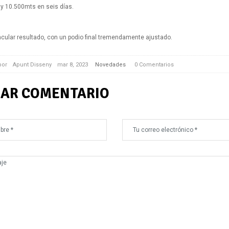
 y 10.500mts en seis días.
cular resultado, con un podio final tremendamente ajustado.
 por
Apunt Disseny
mar 8, 2023
Novedades
0 Comentarios
IAR COMENTARIO