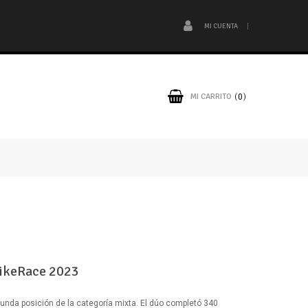
MI CUENTA
MI CARRITO
0
BikeRace 2023
gunda posición de la categoría mixta. El dúo completó 340