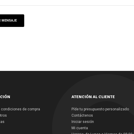
CIÓN
ATENCIÓN AL CLIENTE
 condiciones de compra
Píde tu presupuesto personalizado
tros
Contáctenos
las
Iniciar sesión
Mi cuenta