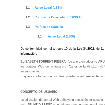
1.1
Aviso Legal (LSSI)
1.2
Política de Privacidad (RGPDUE)
1.3
Política de Cookies
1.1
Aviso Legal (LSSI)
De conformidad con el artículo 10 de la
Ley 34/2002
, de 11 
información:
ELISABETH TORRENT RIBERA, [
de ahora en adelante
APU
los portales Web
domiciliada en:
Carrer de la Vila,13 - 4
anteriormente.
Si quiere contactar con nosotros, puede hacerlo mediante corre
CONCEPTO DE USUARIO
La utilización del portal Web atribuye la condición de usuario
para
APUNT DISSENY
en el mismo momento en que el usuari