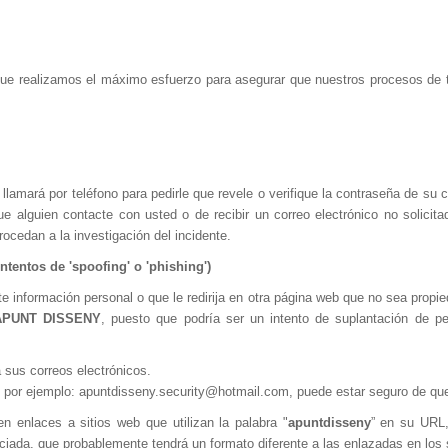
que realizamos el máximo esfuerzo para asegurar que nuestros procesos de 
 llamará por teléfono para pedirle que revele o verifique la contraseña de su 
ue alguien contacte con usted o de recibir un correo electrónico no solicit
rocedan a la investigación del incidente.
tos de 'spoofing' o 'phishing')
cite información personal o que le redirija en otra página web que no sea prop
APUNT DISSENY
, puesto que podría ser un intento de suplantación de pers
a sus correos electrónicos.
e, por ejemplo: apuntdisseny.security@hotmail.com, puede estar seguro de que
n enlaces a sitios web que utilizan la palabra "
apuntdisseny
” en su URL,
ciada, que probablemente tendrá un formato diferente a las enlazadas en los