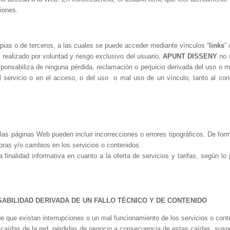
ciones.
pias o de terceros, a las cuales se puede acceder mediante vínculos “
links
”
realizado por voluntad y riesgo exclusivo del usuario,
APUNT DISSENY
no 
sponsabiliza de ninguna pérdida, reclamación o perjuicio derivada del uso o m
l servicio o en el acceso, o del uso
o mal uso de un vínculo, tanto al co
 las páginas Web pueden incluir incorrecciones o errores tipográficos. De fo
ras y/o cambios en los servicios o contenidos.
inalidad informativa en cuanto a la oferta de servicios y tarifas, según lo 
ABILIDAD DERIVADA DE UN FALLO TÉCNICO Y DE CONTENIDO
e que existan interrupciones o un mal funcionamiento de los servicios o cont
aídas de la red, pérdidas de negocio a consecuencia de estas caídas, suspens