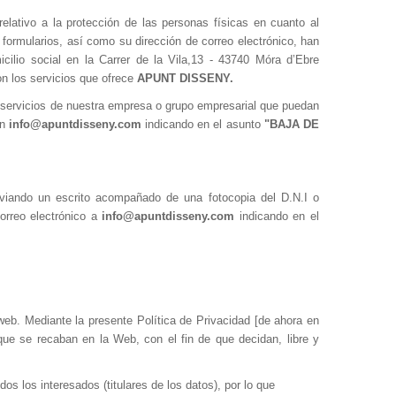
lativo a la protección de las personas físicas en cuanto al
s formularios, así como su dirección de correo electrónico, han
icilio social en la
Carrer de la Vila,13 - 43740 Móra d’Ebre
on los servicios que ofrece
APUNT DISSENY.
y servicios de nuestra empresa o grupo empresarial que puedan
ón
info@apuntdisseny.com
indicando en el asunto
"BAJA DE
nviando un escrito acompañado de una fotocopia del D.N.I o
orreo electrónico a
info@apuntdisseny.com
indicando en el
web. Mediante la presente Política de Privacidad [de ahora en
ue se recaban en la Web, con el fin de que decidan, libre y
dos los interesados (titulares de los datos), por lo que