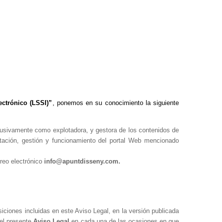
ectrónico (LSSI)”
, ponemos en su conocimiento la siguiente
usivamente como explotadora, y gestora de los contenidos de
tación, gestión y funcionamiento del portal Web mencionado
rreo electrónico
info@apuntdisseny.com.
siciones incluidas en este Aviso Legal, en la versión publicada
 el presente
Aviso Legal
en cada una de las ocasiones en que