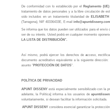
De conformidad con lo establecido por
el
Reglamento (UE)
tratamiento de datos personales y a la libre circulación de es
sido incluidos en un tratamiento titularidad de
ELISABETH
(Tarragona), NIF 40336433E,
E-mail
info@apuntdisseny.co
Se informa que los datos pueden ser utilizados para el envío
ser de su interés. Usted podrá en cualquier momento oponerse
LA LISTA DE DISTRIBUCIÓN".
Así mismo, podrá ejercer los derechos de
a
cceso
,
r
ectific
documento acreditativo equivalente a la siguiente dirección:
asunto "
PROTECCIÓN DE DATOS
".
POLÍTICA DE PRIVACIDAD
APUNT DISSENY
está especialmente sensibilizado con la pr
adelante, la Política] informa a los usuarios de
apuntdisse
voluntariamente, si desean facilitar la información solicitada.
APUNT DISSENY
considera esencial garantizar la protección 