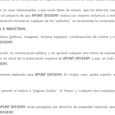
s no sean interrumpidos o que estén libres de errores, que los defectos sea
 sin perjuicio de que
APUNT DISSENY
realiza sus mejores esfuerzos a evit
ormación incluida en cualquier de los “websites”, se recomienda la comprobaci
L E INDUSTRIAL
entos (gráficos, imágenes, ficheros logotipos, combinaciones de colores y c
ISSENY.
ibución, la comunicación pública, y en general cualquier otra forma de explota
os en virtud de la autorización expresa de
APUNT DISSENY
y que, en todo c
ENY.
cumental elaborado para
APUNT DISSENY
.
En ningún caso, podrá suprimir, al
 permite el enlace a “páginas finales”, el “frame” y cualquier otra manipula
APUNT DISSENY
están protegidos por derechos de propiedad industrial, que
DISSENY.