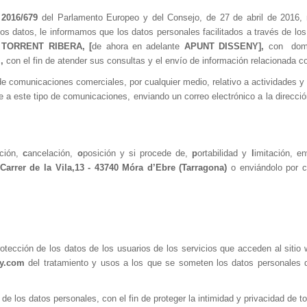
 2016/679
del Parlamento Europeo y del Consejo, de 27 de abril de 2016, re
tos datos, le informamos que los datos personales facilitados a través de lo
 TORRENT RIBERA,
[
de ahora en adelante
APUNT DISSENY],
con
dom
m
,
con el fin de atender sus consultas y el envío de información relacionada c
 de comunicaciones comerciales, por cualquier medio, relativo a actividades 
 a este tipo de comunicaciones, enviando un correo electrónico a la direcci
ación,
c
ancelación,
o
posición y si procede de,
p
ortabilidad y
l
imitación, e
Carrer de la Vila,13 - 43740 Móra d’Ebre (Tarragona)
o enviándolo por c
otección de los datos de los usuarios de los servicios que acceden al sitio 
ny.com
del tratamiento y usos a los que se someten los datos personales q
de los datos personales, con el fin de proteger la intimidad y privacidad de to