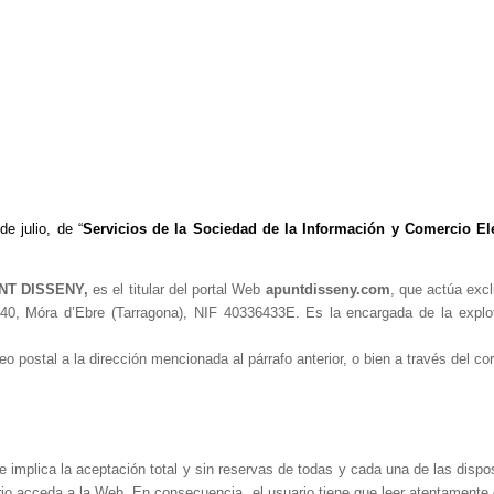
de julio, de “
Servicios de la Sociedad de la Información y Comercio El
NT DISSENY,
es el titular del portal Web
apuntdisseny.com
,
que actúa excl
3740, Móra d’Ebre (Tarragona), NIF 40336433E.
Es la encargada de la explo
o postal a la dirección mencionada al párrafo anterior, o bien a través del co
, e implica la aceptación total y sin reservas de todas y cada una de las dispo
o acceda a la Web. En consecuencia, el usuario tiene que leer atentamente