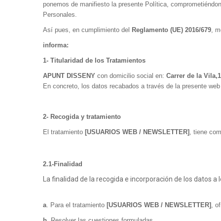
ponemos de manifiesto la presente Política, comprometiéndono
Personales.
Así pues, en cumplimiento de
l
Reglamento (UE) 2016/679
, m
informa:
1-
Titularidad de los Tratamientos
APUNT DISSENY
con domicilio social en:
Carrer de la Vila,
En concreto, los datos recabados a través de la presente web
2- Recogida y tratamiento
El tratamiento
[USUARIOS WEB / NEWSLETTER]
, tiene com
2.1-Finalidad
La finalidad de la recogida e incorporación de los datos a 
a
. Para el tratamiento
[USUARIOS WEB / NEWSLETTER]
, o
b
. Resolver las cuestiones formuladas.