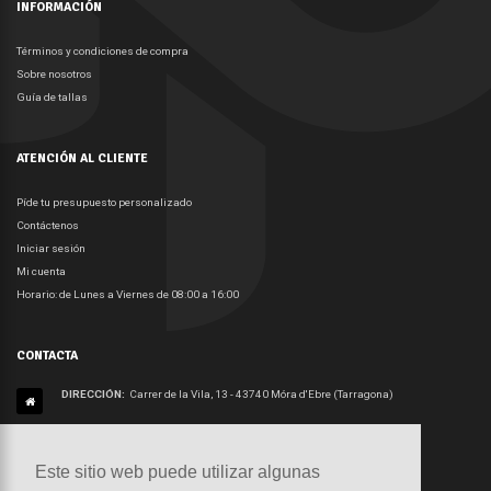
INFORMACIÓN
Términos y condiciones de compra
Sobre nosotros
Guía de tallas
ATENCIÓN AL CLIENTE
Píde tu presupuesto personalizado
Contáctenos
Iniciar sesión
Mi cuenta
Horario: de Lunes a Viernes de 08:00 a 16:00
CONTACTA
DIRECCIÓN:
Carrer de la Vila, 13 - 43740 Móra d'Ebre (Tarragona)
TELÉFONO:
+34 977401907
Este sitio web puede utilizar algunas
Este sitio web puede utilizar algunas
EMAIL:
info@apuntdisseny.com