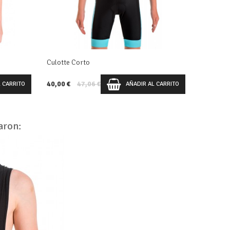
Culotte Corto
Maillot B
40,00 €
47,06 €
35,00 €
L CARRITO
AÑADIR AL CARRITO
aron: