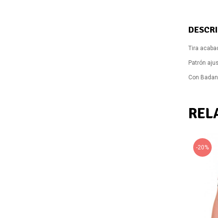
DESCR
Tira acabad
Patrón aju
Con Badan
REL
-15%
-20%