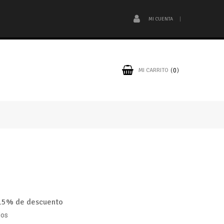
MI CUENTA
MI CARRITO
0
15% de descuento
dos