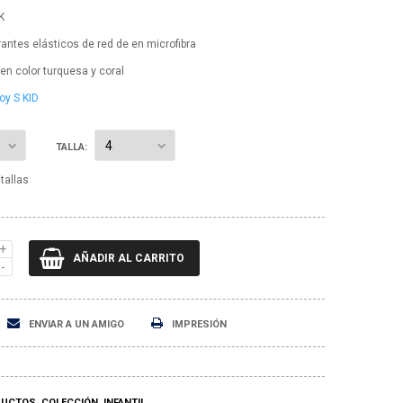
K
rantes elásticos de red de en microfibra
en color turquesa y coral
oy S KID
TALLA:
tallas
AÑADIR AL CARRITO
ENVIAR A UN AMIGO
IMPRESIÓN
DUCTOS
COLECCIÓN
INFANTIL