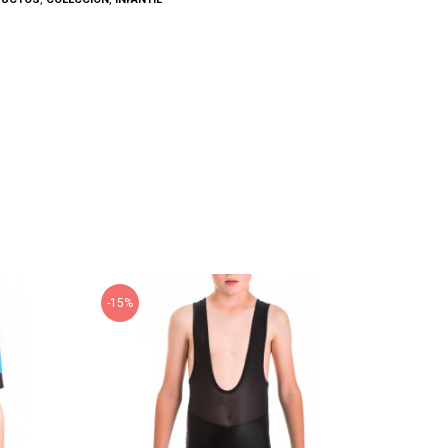
-15%
-20%