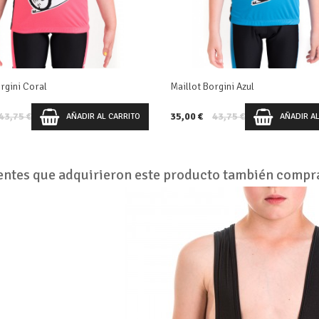
rgini Coral
Maillot Borgini Azul
43,75 €
35,00 €
43,75 €
AÑADIR AL CARRITO
AÑADIR A
ientes que adquirieron este producto también compr