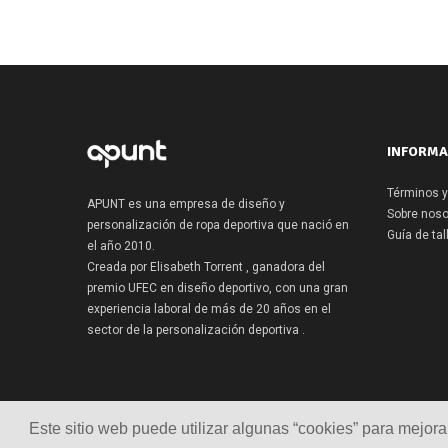
INFORMA
Términos y
APUNT es una empresa de diseño y
Sobre noso
personalización de ropa deportiva que nació en
Guía de tal
el año 2010.
Creada por Elisabeth Torrent , ganadora del
premio UFEC en diseño deportivo, con una gran
experiencia laboral de más de 20 años en el
sector de la personalización deportiva .
Este sitio web puede utilizar algunas “cookies” para mejor
Este sitio web puede utilizar algunas “cookies” para mejor