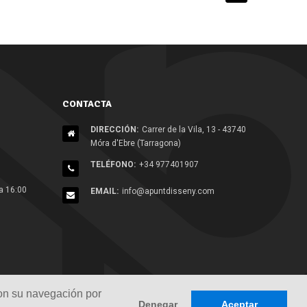
CONTACTA
DIRECCIÓN:
Carrer de la Vila, 13 - 43740
Móra d'Ebre (Tarragona)
TELÉFONO:
+34 977401907
a 16:00
EMAIL:
info@apuntdisseny.com
con su navegación por
con su navegación por
Denegar
Denegar
Aceptar
Aceptar