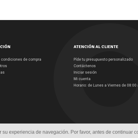
CIÓN
ATENCIÓN AL CLIENTE
 condiciones de compra
Píde tu presupuesto personalizado
tros
Contáctenos
las
Iniciar sesión
Mi cuenta
Horario: de Lunes a Viernes de 08:00 
ar su experiencia de navegación. Por favor, antes de continuar 
ar su experiencia de navegación. Por favor, antes de continuar 